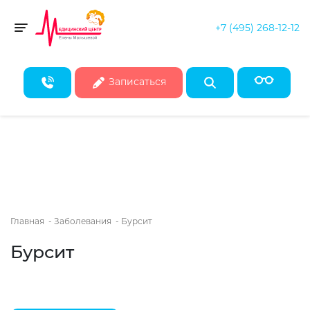
+7 (495) 268-12-12
Скидка 50% на все консультации врачей!*
Toggle navigation
* Действует при записи на первичные консультации до конца
августа
Записаться
Главная
-
Заболевания
-
Бурсит
Бурсит