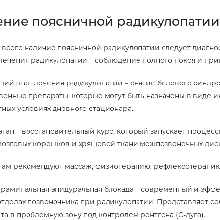
ение поясничной радикулопатии
всего наличие поясничной радикулопатии следует диагно
лечения радикулопатии – соблюдение полного покоя и при
ий этап лечения радикулопатии – снятие болевого синдро
венные препараты, которые могут быть назначены в виде ин
ных условиях дневного стационара.
этап – восстановительный курс, который запускает процес
озговых корешков и хрящевой ткани межпозвоночных диск
ам рекомендуют массаж, физиотерапию, рефлексотерапию
раминальная эпидуральная блокада – современный и эффе
отделах позвоночника при радикулопатии. Представляет 
та в проблемную зону под контролем рентгена (С-дуга).