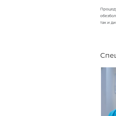
Процеду
обезбол
так и д
Спе