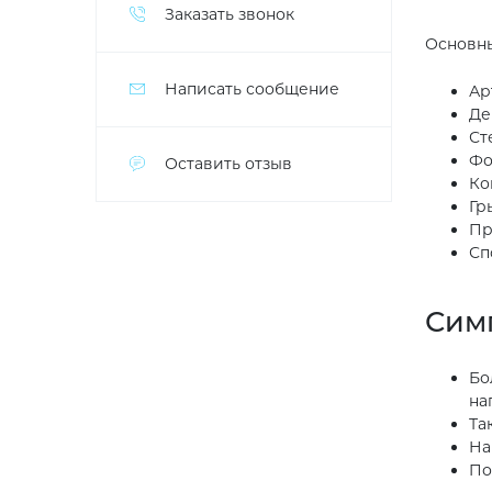
Заказать звонок
Основны
Написать сообщение
Ар
Де
Ст
Фо
Оставить отзыв
Ко
Гр
Пр
Сп
Сим
Бо
на
Та
На
По