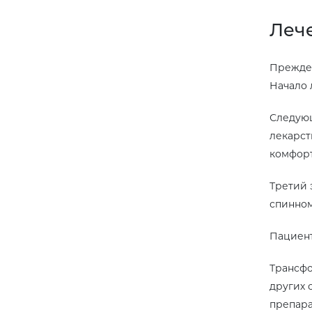
Леч
Прежде 
Начало 
Следующ
лекарст
комфорт
Третий 
спинном
Пациент
Трансфо
других 
препара