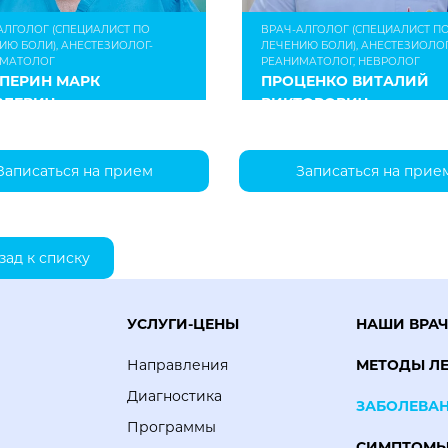
АЛГОЛОГ (СПЕЦИАЛИСТ ПО
ВРАЧ-АЛГОЛОГ (СПЕЦИАЛИСТ П
ИЮ БОЛИ), АНЕСТЕЗИОЛОГ-
ЛЕЧЕНИЮ БОЛИ), АНЕСТЕЗИОЛОГ
ИМАТОЛОГ
РЕАНИМАТОЛОГ, НЕВРОЛОГ
ЬПЕРИН МАРК
ПРОЦЕНКО ВИТАЛИЙ
ВЛЕВИЧ
ВИКТОРОВИЧ
Записаться на прием
Записаться на прие
ад к списку
УСЛУГИ-ЦЕНЫ
НАШИ ВРА
Направления
МЕТОДЫ Л
Диагностика
ЗАБОЛЕВА
Программы
СИМПТОМ