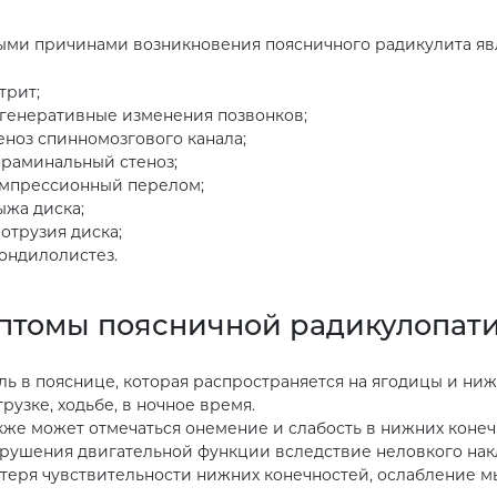
ми причинами возникновения поясничного радикулита яв
трит;
генеративные изменения позвонков;
еноз спинномозгового канала;
раминальный стеноз;
мпрессионный перелом;
ыжа диска;
отрузия диска;
ондилолистез.
птомы поясничной радикулопат
ль в пояснице, которая распространяется на ягодицы и ни
грузке, ходьбе, в ночное время.
кже может отмечаться онемение и слабость в нижних конеч
рушения двигательной функции вследствие неловкого нак
теря чувствительности нижних конечностей, ослабление 