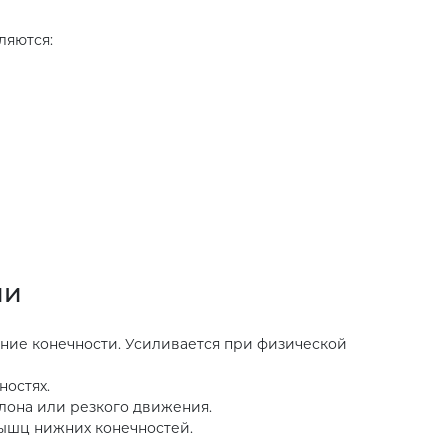
ляются:
ии
жние конечности. Усиливается при физической
ностях.
лона или резкого движения.
мышц нижних конечностей.