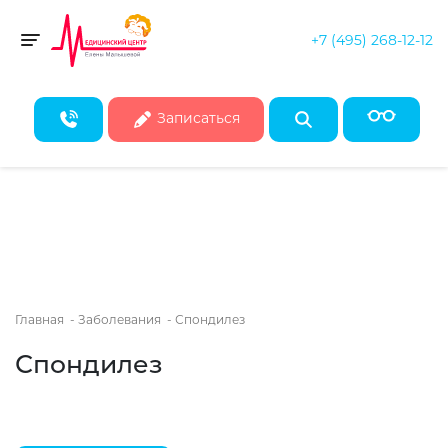
+7 (495) 268-12-12
Скидка 50% на все консультации врачей!*
Toggle navigation
* Действует при записи на первичные консультации до конца
августа
Записаться
Главная
-
Заболевания
-
Спондилез
Спондилез