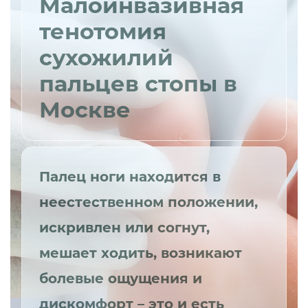
Малоинвазивная
тенотомия
сухожилий
пальцев стопы в
Москве
Палец ноги находится в
неестественном положении,
искривлен или согнут,
мешает ходить, возникают
болевые ощущения и
дискомфорт – это и есть