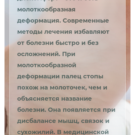
молоткообразная
деформация. Современные
методы лечения избавляют
от болезни быстро и без
осложнений. При
молоткообразной
деформации палец стопы
похож на молоточек, чем и
объясняется название
болезни. Она появляется при
дисбалансе мышц, связок и
сухожилий. В медицинской