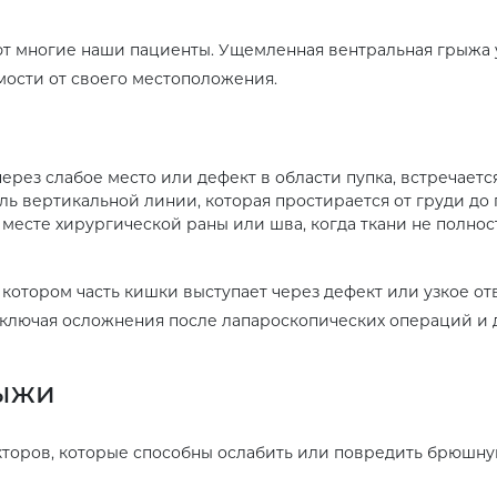
ают многие наши пациенты. Ущемленная вентральная грыжа 
ости от своего местоположения.
ерез слабое место или дефект в области пупка, встречается
ь вертикальной линии, которая простирается от груди до 
 месте хирургической раны или шва, когда ткани не полно
 котором часть кишки выступает через дефект или узкое о
включая осложнения после лапароскопических операций и 
рыжи
кторов, которые способны ослабить или повредить брюшную