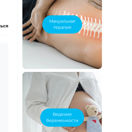
Мануальная
ься
терапия
Ведение
беременности