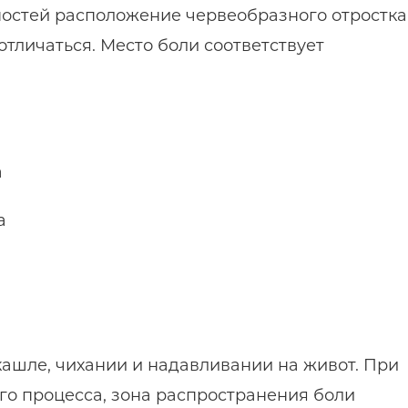
остей расположение червеобразного отростка
тличаться. Место боли соответствует
а
а
кашле, чихании и надавливании на живот. При
о процесса, зона распространения боли