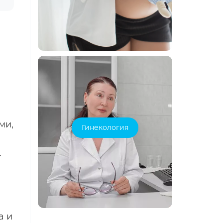
ми,
Гинекология
т
а и