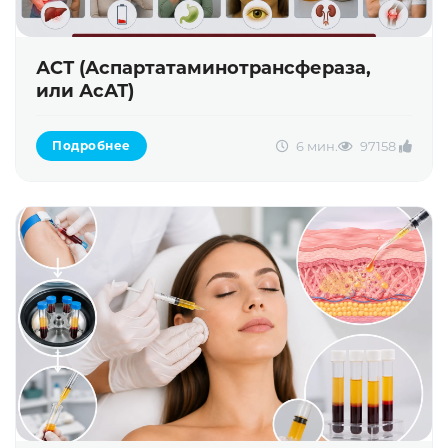
АСТ (Аспартатаминотрансфераза,
или АсАТ)
6 мин.
9715
8
Подробнее