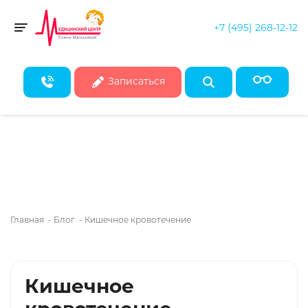
+7 (495) 268-12-12
Скидка 50% на все консультации врачей!*
Toggle navigation
* Действует при записи на первичные консультации до конца
августа
Записаться
Главная
-
Блог
-
Кишечное кровотечение
Кишечное