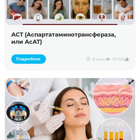
АСТ (Аспартатаминотрансфераза,
или АсАТ)
6 мин.
9715
8
Подробнее