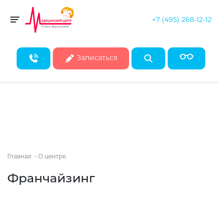
+7 (495) 268-12-12
Скидка 50% на все консультации врачей!*
Toggle navigation
* Действует при записи на первичные консультации до конца
августа
Записаться
Главная
-
О центре
Франчайзинг