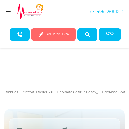
+7 (495) 268-12-12
Скидка 50% на все консультации врачей!*
Toggle navigation
* Действует при записи на первичные консультации до конца
августа
Записаться
Главная
-
Методы лечения
-
Блокада боли в ногах_
-
Блокада боли 