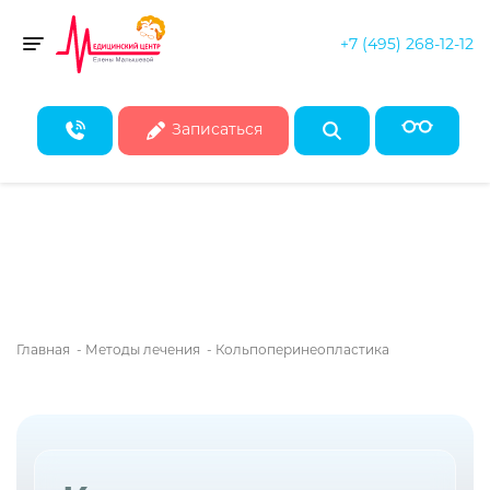
+7 (495) 268-12-12
Скидка 50% на все консультации врачей!*
Toggle navigation
* Действует при записи на первичные консультации до конца
августа
Записаться
Главная
-
Методы лечения
-
Кольпоперинеопластика