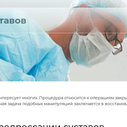
тавов
интересует многих. Процедура относится к операциям закры
ная задача подобных манипуляций заключается в восстано
редрессации суставов