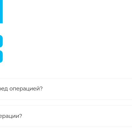
ред операцией?
перации?