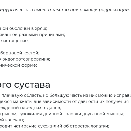
хирургического вмешательства при помощи редрессации:
ной оболочки в хрящ;
ызванное разными причинами;
е истощение;
берцовой костей;
я эндопротезирования;
нической форме;
го сустава
плечевую область, но большую часть из них можно испра
юся манжеты вне зависимости от давности их получения;
еждений передних отделов;
отрывом, сухожилия длинной головки двуглавой мышцы;
й капсулы;
одит натирание сухожилий об отросток лопатки;