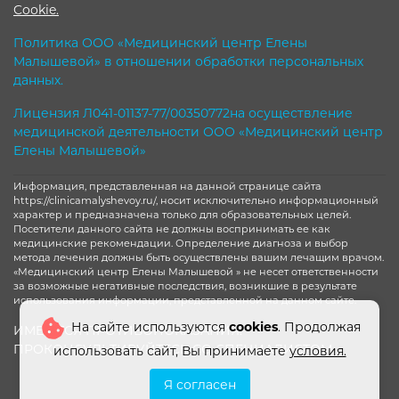
Cookie.
Политика ООО «Медицинский центр Елены
Малышевой» в отношении обработки персональных
данных.
Лицензия Л041-01137-77/00350772на осуществление
медицинской деятельности ООО «Медицинский центр
Елены Малышевой»
Информация, представленная на данной странице сайта
https://clinicamalyshevoy.ru/, носит исключительно информационный
характер и предназначена только для образовательных целей.
Посетители данного сайта не должны воспринимать ее как
медицинские рекомендации. Определение диагноза и выбор
метода лечения должны быть осуществлены вашим лечащим врачом.
«Медицинский центр Елены Малышевой » не несет ответственности
за возможные негативные последствия, возникшие в результате
использования информации, представленной на данном сайте.
На сайте используются
cookies
. Продолжая
ИМЕЮТСЯ ПРОТИВОПОКАЗАНИЯ.
ПРОКОНСУЛЬТИРУЙТЕСЬ СО СПЕЦИАЛИСТОМ
использовать сайт, Вы принимаете
условия.
Я согласен