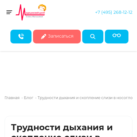
+7 (495) 268-12-12
Скидка 50% на все консультации врачей!*
Toggle navigation
* Действует при записи на первичные консультации до конца
августа
Записаться
Главная
-
Блог
-
Трудности дыхания и скопление слизи в носоглотк
Трудности дыхания и