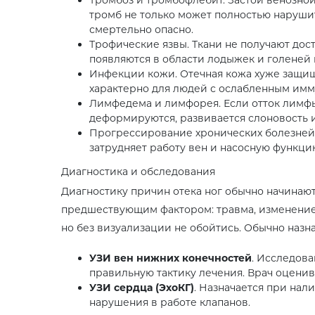
тромб не только может полностью нарушить
смертельно опасно.
Трофические язвы. Ткани не получают дост
появляются в области лодыжек и голеней 
Инфекции кожи. Отечная кожа хуже защищ
характерно для людей с ослабленным имм
Лимфедема и лимфорея. Если отток лимфы 
деформируются, развивается слоновость 
Прогрессирование хронических болезней. 
затрудняет работу вен и насосную функци
Диагностика и обследования
Диагностику причин отека ног обычно начинают 
предшествующим фактором: травма, изменение о
но без визуализации не обойтись. Обычно назна
УЗИ вен нижних конечностей
. Исследов
правильную тактику лечения. Врач оценив
УЗИ сердца (ЭхоКГ)
. Назначается при нал
нарушения в работе клапанов.