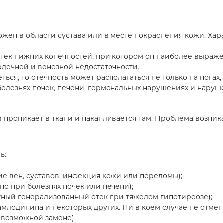
жен в области сустава или в месте покраснения кожи. Хар
ек нижних конечностей, при котором он наиболее выражен
рдечной и венозной недостаточности.
ься, то отечность может располагаться не только на ногах, 
болезнях почек, печени, гормональных нарушениях и наруш
в проникает в ткани и накапливается там. Проблема возник
ь:
е вен, суставов, инфекция кожи или переломы);
но при болезнях почек или печени);
ный генерализованный отек при тяжелом гипотиреозе);
млодипина и некоторых других. Ни в коем случае не отмен
 возможной замене).