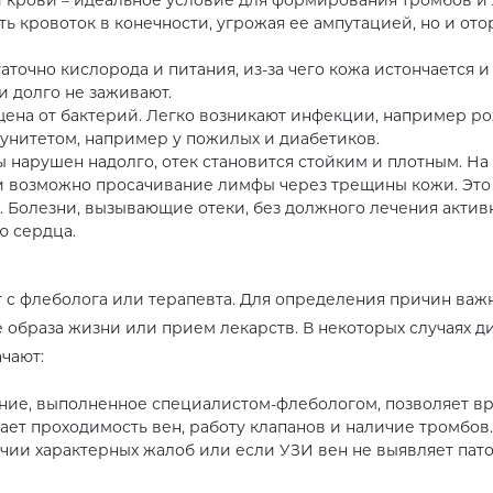
 кровоток в конечности, угрожая ее ампутацией, но и отор
аточно кислорода и питания, из-за чего кожа истончается 
и долго не заживают.
ена от бактерий. Легко возникают инфекции, например рож
унитетом, например у пожилых и диабетиков.
нарушен надолго, отек становится стойким и плотным. На 
и возможно просачивание лимфы через трещины кожи. Это 
Болезни, вызывающие отеки, без должного лечения активн
ю сердца.
с флеболога или терапевта. Для определения причин важно 
браза жизни или прием лекарств. В некоторых случаях ди
чают:
ание, выполненное специалистом-флебологом, позволяет вр
ает проходимость вен, работу клапанов и наличие тромбов.
ичии характерных жалоб или если УЗИ вен не выявляет пат