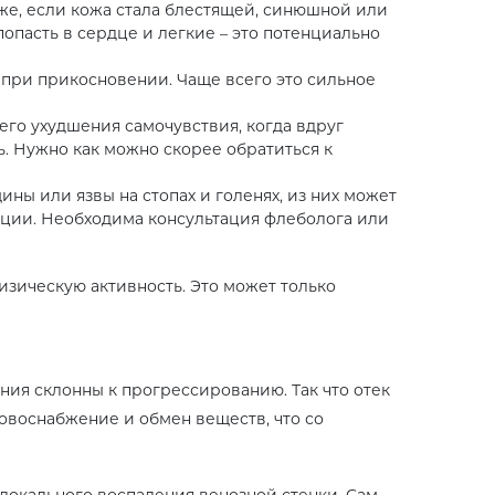
уже, если кожа стала блестящей, синюшной или
попасть в сердце и легкие – это потенциально
 при прикосновении. Чаще всего это сильное
его ухудшения самочувствия, когда вдруг
ь. Нужно как можно скорее обратиться к
ины или язвы на стопах и голенях, из них может
тации. Необходима консультация флеболога или
физическую активность. Это может только
ения склонны к прогрессированию. Так что отек
ровоснабжение и обмен веществ, что со
локального воспаления венозной стенки. Сам