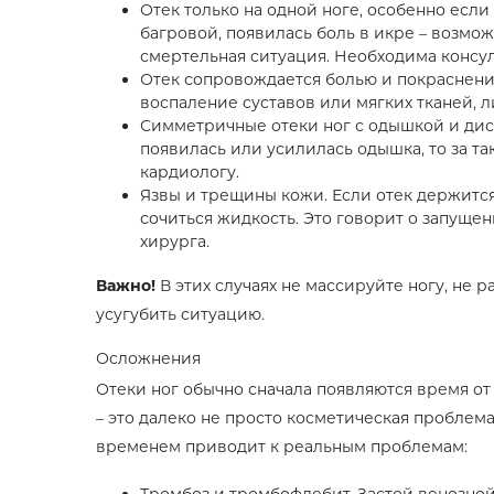
Отек только на одной ноге, особенно есл
багровой, появилась боль в икре – возмож
смертельная ситуация. Необходима консул
Отек сопровождается болью и покраснение
воспаление суставов или мягких тканей, л
Симметричные отеки ног с одышкой и диск
появилась или усилилась одышка, то за та
кардиологу.
Язвы и трещины кожи. Если отек держится 
сочиться жидкость. Это говорит о запуще
хирурга.
Важно!
В этих случаях не массируйте ногу, не 
усугубить ситуацию.
Осложнения
Отеки ног обычно сначала появляются время от 
– это далеко не просто косметическая проблем
временем приводит к реальным проблемам:
Тромбоз и тромбофлебит. Застой венозной