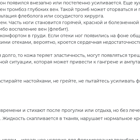
и он появился внезапно или постепенно усиливается. Еще х
ен тромбоз глубоких вен. Такой тромб может оторваться и 
ьтация флеболога или сосудистого хирурга.
м. Часть ноги становится горячей, красной и болезненной
ибо воспаление вен (флебит).
омфортом в груди. Если отеки ног появились на фоне общ
кими отеками, вероятно, кроется сердечная недостаточност
долго, то кожа теряет эластичность, могут появляться трещ
нной ситуации, которая может привести к гангрене и ампу
растирайте настойками, не грейте, не пытайтесь усиливать 
времени и стихают после прогулки или отдыха, но без леч
а. Жидкость скапливается в тканях, нарушает нормальное к
 крови – идеальное условие для формирования тромбов и 