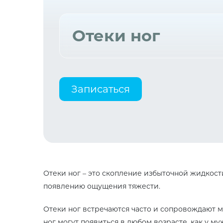
Отеки ног
Записаться
Отеки ног – это скопление избыточной жидкости
появлению ощущения тяжести.
Отеки ног встречаются часто и сопровождают м
ног могут появиться в любом возрасте, как у му