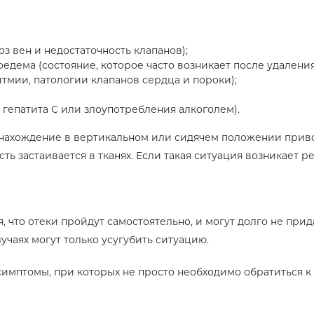
оз вен и недостаточность клапанов);
дема (состояние, которое часто возникает после удаления
итмии, патологии клапанов сердца и пороки);
 гепатита С или злоупотребления алкоголем).
 нахождение в вертикальном или сидячем положении привод
ь застаивается в тканях. Если такая ситуация возникает р
 что отеки пройдут самостоятельно, и могут долго не прида
учаях могут только усугубить ситуацию.
птомы, при которых не просто необходимо обратиться к в