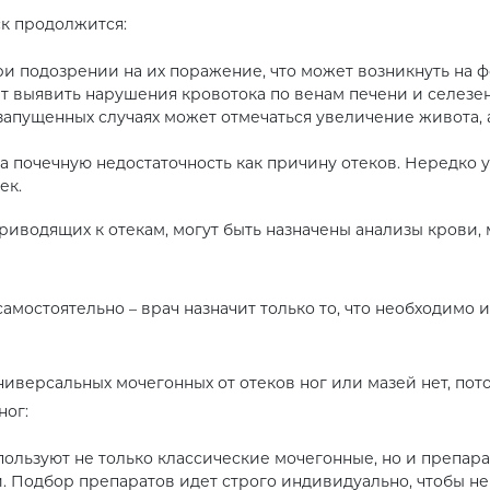
ск продолжится:
и подозрении на их поражение, что может возникнуть на ф
 выявить нарушения кровотока по венам печени и селезен
апущенных случаях может отмечаться увеличение живота, 
 почечную недостаточность как причину отеков. Нередко 
ек.
иводящих к отекам, могут быть назначены анализы крови, 
мостоятельно – врач назначит только то, что необходимо 
ниверсальных мочегонных от отеков ног или мазей нет, пот
ног:
пользуют не только классические мочегонные, но и препара
 Подбор препаратов идет строго индивидуально, чтобы не