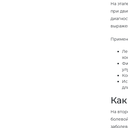
На этап
при дви
диагнос
выраже
Применя
Ле
хо
Фи
ул
Ко
Ис
дл
Как
На втор
болевой
заболев