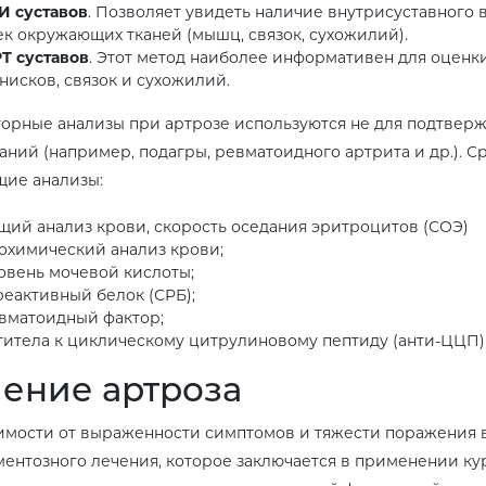
И суставов
. Позволяет увидеть наличие внутрисуставного 
ек окружающих тканей (мышц, связок, сухожилий).
Т суставов
. Этот метод наиболее информативен для оценки
нисков, связок и сухожилий.
орные анализы при артрозе используются не для подтверж
аний (например, подагры, ревматоидного артрита и др.). 
ие анализы:
щий анализ крови, скорость оседания эритроцитов (СОЭ)
охимический анализ крови;
овень мочевой кислоты;
реактивный белок (СРБ);
вматоидный фактор;
титела к циклическому цитрулиновому пептиду (анти-ЦЦП)
ение артроза
имости от выраженности симптомов и тяжести поражения
ентозного лечения, которое заключается в применении ку