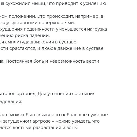
 на сухожилия мышц, что приводит к усилению
дном положении. Это происходит, например, в
между суставными поверхностями.
ухудшения подвижности уменьшается нагрузка
чению риска падений.
я амплитуда движения в суставе.
сти срастаются, и любое движение в суставе
на. Постоянная боль и невозможность вести
атолог-ортопед. Для уточнения состояния
едования:
ывает: может быть выявлено небольшое сужение
 запущенном артрозе – можно увидеть, что
ются костные разрастания и зоны