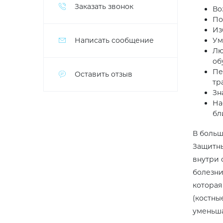
Заказать звонок
Во
По
Из
Написать сообщение
Ум
Лю
об
Пе
Оставить отзыв
тр
Зн
На
бл
В больш
Защитны
внутри 
болезни
которая
(костны
уменьша