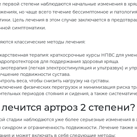
е первой степени наблюдаются начальные изменения в хря
жениях, но чаще всего течение бессимптомное и патологи
тики. Цель лечения в этом случае заключается в предотв
нной симптоматики.
ются классические методы лечения:
карственная терапия: краткосрочные курсы НПВС для уме
ндропротекторов для поддержания здоровья хряща.
зиотерапия (легкая электростимуляция и ультразвук) и у
учшение подвижности сустава.
нтроль веса, чтобы снизить нагрузку на суставы.
ключение физических перегрузок и минимизация риска тра
ительных периодов стояния и сидения, а также системати
 лечится артроз 2 степени?
ой стадии наблюдаются уже более серьезные изменения в
 синдром и ограниченность подвижности. Лечение также 
ания и может включать в себя следующие методы: