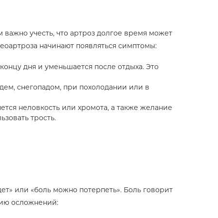
м важно учесть, что артроз долгое время может
теоартроза начинают появляться симптомы:
 концу дня и уменьшается после отдыха. Это
ждем, снегопадом, при похолодании или в
яется неловкость или хромота, а также желание
ьзовать трость.
ет» или «боль можно потерпеть». Боль говорит
ению осложнений: