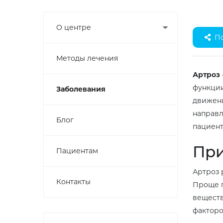
О центре
П
Методы лечения
Артроз
функции
Заболевания
движени
направл
Блог
пациент
При
Пациентам
Артроз 
Контакты
Проще г
веществ
факторо