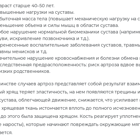
зраст старше 40–50 лет.
вышенные нагрузки на суставы.
быточная масса тела (повышает механическую нагрузку на с
еньшение объема и силы мышц в области сустава.
бое нарушение нормальной биомеханики сустава (наприме
уви, искривление позвоночника и т.д.).
ренесенные воспалительные заболевания суставов, травмы
авмы менисков и т.д.
ачительное нарушение кровоснабжения и болезни обмена в
следственная предрасположенность: риск артроза вдвое вы
изких родственников.
инстве случаев артроз представляет собой результат взаи
й хрящ теряет эластичность, на нем появляются трещины 
сустава, облегчающей движение, снижается, что усиливает
 хрящевая ткань истончается вплоть до полного исчезновени
 до этого была защищена хрящом. Кость реагирует уплотн
е наросты), которые начинают повреждать окружающие мягк
ется.