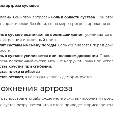
ы артроза суставов
лавный симптом артроза –
боль в области сустава
. При это
ть практически без боли, но по мере прогрессирования ос
ль в суставе возникает во время движения
, усиливается к
мый ранний и типичный признак.
лят суставы на смену погоды
. Боль усиливается перед до
рости.
ль в суставе усиливается при неловком движении
. Появл
речь пораженный сустав: меньше нагружать руку или испол
став хрустит при сгибании
.
став плохо сгибается
.
став отекает
, а на поздних этапах деформируется.
ожнения артроза
распространено заблуждение, что сустав «поболит и пройд
что сустав разрушается, что в итоге приведет к присоедин