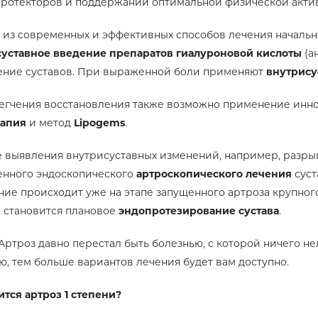
ротекторов и поддержании оптимальной физической акти
из современных и эффективных способов лечения начальн
уставное введение препаратов гиалуроновой кислоты
(а
ение суставов. При выраженной боли применяют
внутрису
егчения восстановления также возможно применение инно
рапия
и метод
Lipogems
.
е выявления внутрисуставных изменений, например, разр
енного эндоскопического
артроскопического лечения
суст
ие происходит уже на этапе запущенного артроза крупног
 становится плановое
эндопротезирование сустава
.
Артроз давно перестал быть болезнью, с которой ничего нел
, тем больше вариантов лечения будет вам доступно.
ится артроз 1 степени?