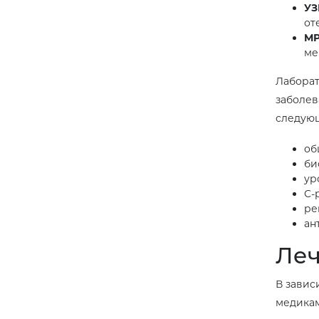
УЗ
от
МР
ме
Лаборат
заболев
следующ
об
би
ур
С-
ре
ан
Леч
В завис
медикам