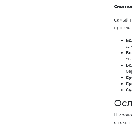
Симптом
Самый г
протека
Бо
са
Бо
сы
Бо
бе
Су
Су
Су
Осл
Широко 
о том, 