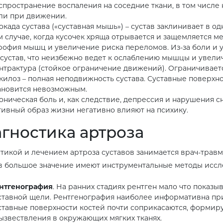
спространение воспаления на соседние ткани, в том числе
ли при движении.
окада сустава («суставная мышь») – сустав заклинивает в о
м случае, когда кусочек хряща отрывается и защемляется 
рофия мышц и увеличение риска переломов. Из-за боли и 
 сустав, что неизбежно ведет к ослаблению мышцы и увели
нтрактура (стойкое ограничение движений). Ограничиваетс
килоз – полная неподвижность сустава. Суставные поверхно
ановится невозможным.
оническая боль и, как следствие, депрессия и нарушения с
тивный образ жизни негативно влияют на психику.
гностика артроза
тикой и лечением артроза суставов занимается врач-травм
в большое значение имеют инструментальные методы иссл
нтгенография
. На ранних стадиях рентген мало что показ
ставной щели. Рентгенография наиболее информативна при
ставные поверхности костей почти соприкасаются, формиру
ызвествления в окружающих мягких тканях.