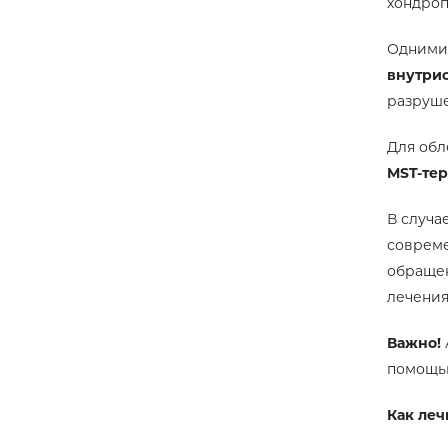
хондроп
Одними 
внутрис
разруш
Для обл
MST-те
В случа
соврем
обращен
лечения
Важно!
помощью
Как леч