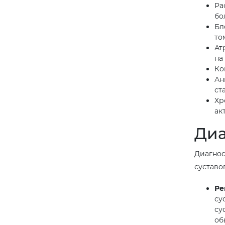
Ра
бо
Бл
то
Ат
на
Ко
Ан
ст
Хр
ак
Диа
Диагнос
суставо
Ре
су
су
об