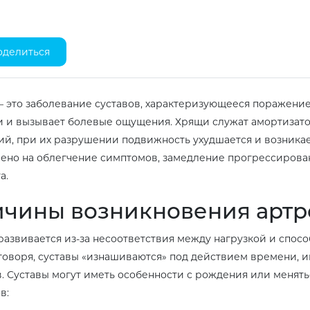
оделиться
– это заболевание суставов, характеризующееся поражени
 и вызывает болевые ощущения. Хрящи служат амортизат
й, при их разрушении подвижность ухудшается и возникае
ено на облегчение симптомов, замедление прогрессирова
а.
чины возникновения артр
развивается из-за несоответствия между нагрузкой и спосо
оворя, суставы «изнашиваются» под действием времени, и
. Суставы могут иметь особенности с рождения или менят
в: